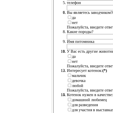
телефон
Вы являетесь заводчиком?
да
нет
Пожалуйста, введите ответ
Какие породы?
Имя питомника
У Вас есть другие животн
да
нет
Пожалуйста, введите ответ
Интересует котенок:
(*)
мальчик
девочка
любой
Пожалуйста, введите ответ
Котенок нужен в качестве:
домашний любимец
для разведения
для участия в выставка