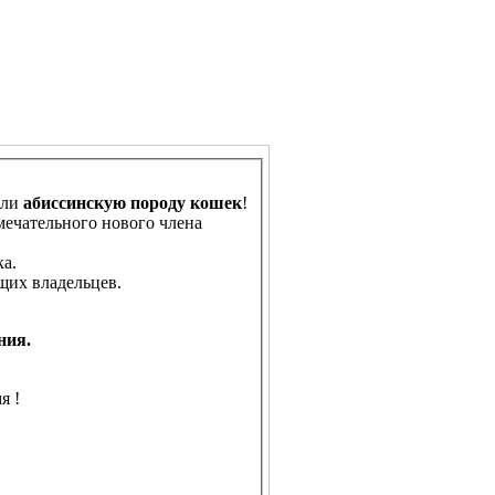
или
абиссинскую породу кошек
!
мечательного нового члена
а.
щих владельцев.
ния.
я !